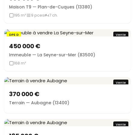
Maison T9 — Plan-de-Cuques (13380)
195 m²
9 pces
7 ch.
DPE D
Vente
450 000 €
Immeuble — La Seyne-sur-Mer (83500)
168 m²
Vente
370 000 €
Terrain — Aubagne (13400)
Vente