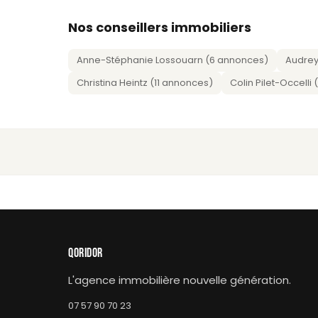
Nos conseillers immobiliers
Anne-Stéphanie Lossouarn (6 annonces)
Audrey
Christina Heintz (11 annonces)
Colin Pilet-Occelli
QORIDOR
L'agence immobilière nouvelle génération.
07 57 90 70 23