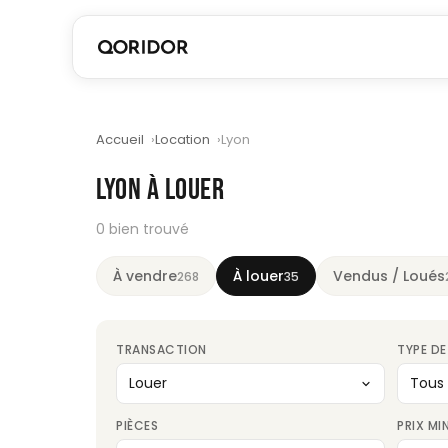
Accueil
Location
Lyon
LYON À LOUER
0 bien trouvé
À vendre
À louer
Vendus / Loués
268
35
TRANSACTION
TYPE DE
PIÈCES
PRIX MI