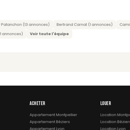
 Patanchon (13 annonces)
Bertrand Carnat (1 annonces)
Camil
 (1 annonces)
Voir toute l'équipe
ACHETER
LOUER
Appartement Montpellier
Location Montpe
Appartement Béziers
Location Bézier
Appartement Lyon
Location Lyon