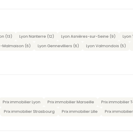
on (13)
Lyon Nanterre (12)
Lyon Asnières-sur-Seine (9)
Lyon 
l-Malmaison (6)
Lyon Gennevilliers (6)
Lyon Valmondois (5)
Prix immobilier Lyon
Prix immobilier Marseille
Prix immobilier 
Prix immobilier Strasbourg
Prix immobilier Lille
Prix immobilie