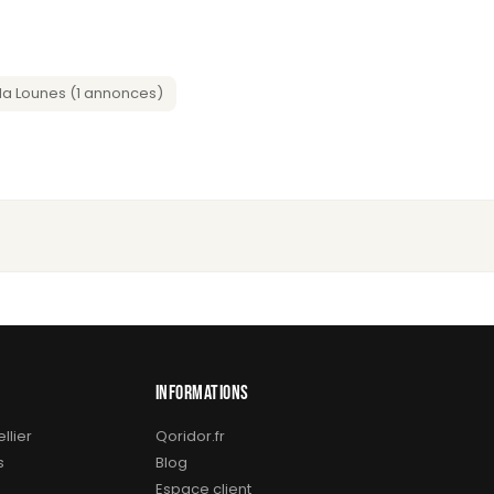
a Lounes (1 annonces)
INFORMATIONS
llier
Qoridor.fr
s
Blog
Espace client