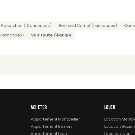
 Patanchon (13 annonces)
Bertrand Carnat (1 annonces)
Camil
 (1 annonces)
Voir toute l'équipe
ACHETER
LOUER
Appartement Montpellier
Location Montpe
Appartement Béziers
Location Bézier
Appartement Lyon
Location Lyon