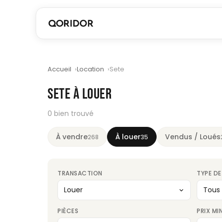
Accueil
Location
Sete
SETE À LOUER
0 bien trouvé
À vendre
À louer
Vendus / Loués
268
35
TRANSACTION
TYPE DE
PIÈCES
PRIX MI