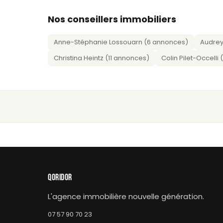
Nos conseillers immobiliers
Anne-Stéphanie Lossouarn (6 annonces)
Audrey
Christina Heintz (11 annonces)
Colin Pilet-Occelli
QORIDOR
L'agence immobilière nouvelle génération.
07 57 90 70 23