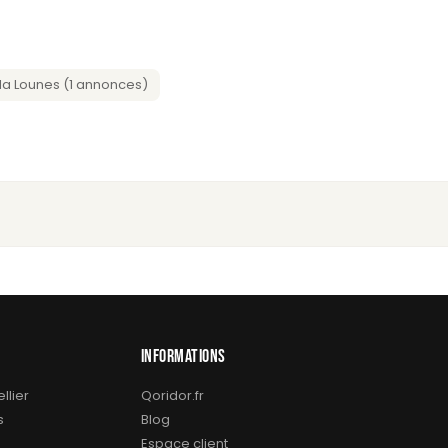
a Lounes (1 annonces)
INFORMATIONS
llier
Qoridor.fr
s
Blog
Espace client