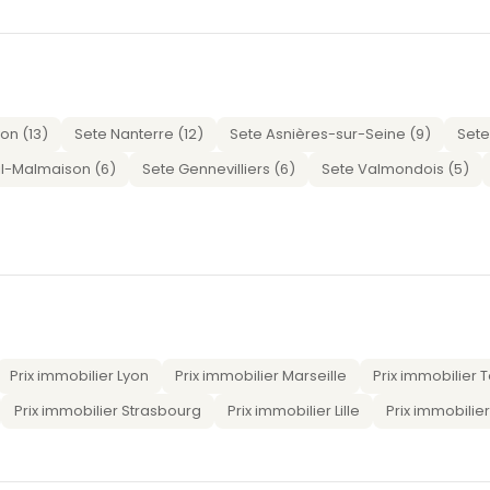
on (13)
Sete Nanterre (12)
Sete Asnières-sur-Seine (9)
Sete
il-Malmaison (6)
Sete Gennevilliers (6)
Sete Valmondois (5)
Prix immobilier Lyon
Prix immobilier Marseille
Prix immobilier 
Prix immobilier Strasbourg
Prix immobilier Lille
Prix immobilie