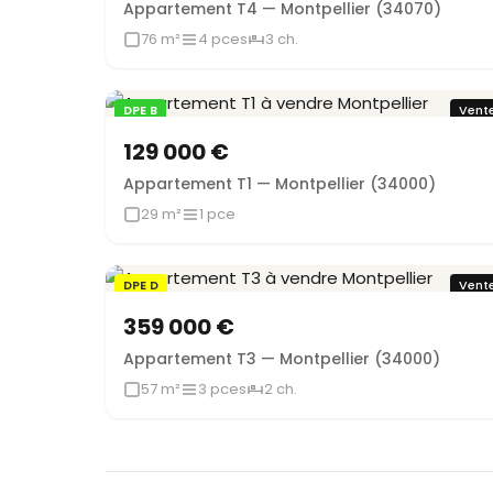
Appartement T4 — Montpellier (34070)
76 m²
4 pces
3 ch.
DPE B
Vent
129 000 €
Appartement T1 — Montpellier (34000)
29 m²
1 pce
DPE D
Vent
359 000 €
Appartement T3 — Montpellier (34000)
57 m²
3 pces
2 ch.