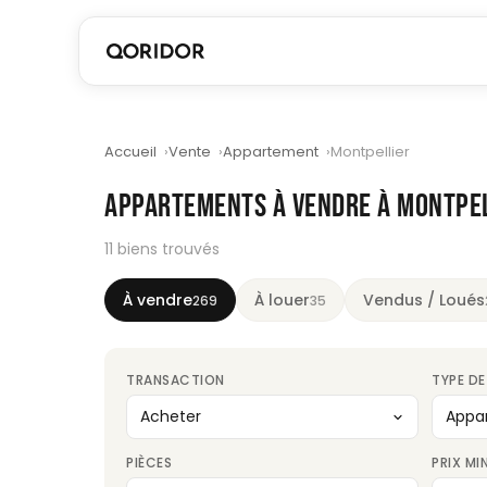
Accueil
Vente
Appartement
Montpellier
APPARTEMENTS À VENDRE À MONTPE
11 biens trouvés
À vendre
À louer
Vendus / Loués
269
35
TRANSACTION
TYPE DE
PIÈCES
PRIX MI