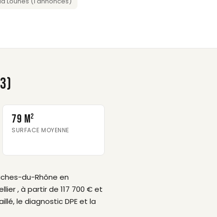
a Lounes (1 annonces)
3)
79 m²
SURFACE MOYENNE
ouches-du-Rhône en
er , à partir de 117 700 € et
lé, le diagnostic DPE et la