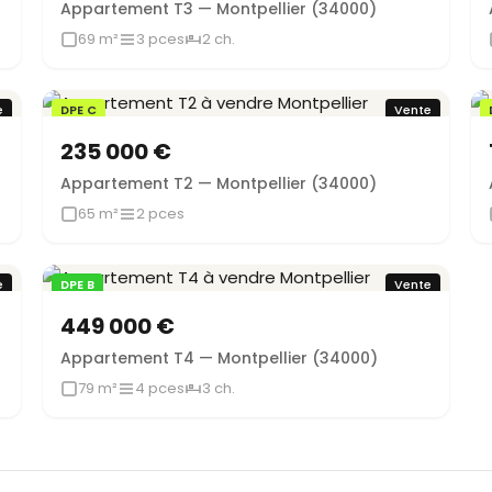
Appartement T3 — Montpellier (34000)
69 m²
3 pces
2 ch.
e
DPE C
Vente
235 000 €
Appartement T2 — Montpellier (34000)
65 m²
2 pces
e
DPE B
Vente
449 000 €
Appartement T4 — Montpellier (34000)
79 m²
4 pces
3 ch.