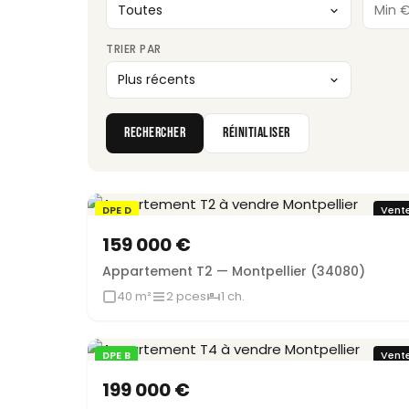
TRIER PAR
RECHERCHER
RÉINITIALISER
DPE D
Vent
159 000 €
Appartement T2 — Montpellier (34080)
40 m²
2 pces
1 ch.
DPE B
Vent
Sous offre
199 000 €