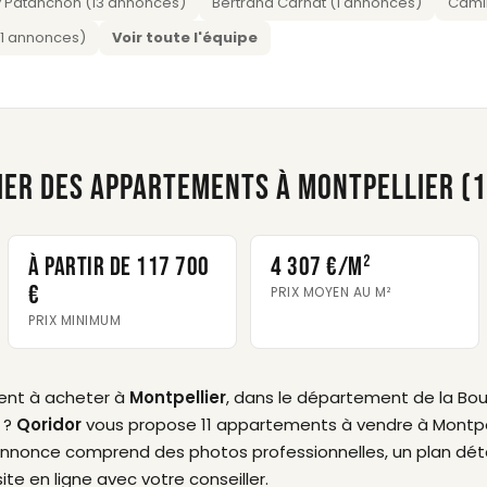
 Patanchon (13 annonces)
Bertrand Carnat (1 annonces)
Camil
 (1 annonces)
Voir toute l'équipe
IER DES APPARTEMENTS À MONTPELLIER (1
À partir de 117 700
4 307 €/m²
€
PRIX MOYEN AU M²
PRIX MINIMUM
ent à acheter à
Montpellier
, dans le département de la B
 ?
Qoridor
vous propose 11 appartements à vendre à Montpelli
annonce comprend des photos professionnelles, un plan détail
site en ligne avec votre conseiller.