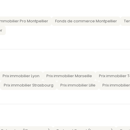
Immobilier Pro Montpellier
Fonds de commerce Montpellier
Ter
er
Prix immobilier Lyon
Prix immobilier Marseille
Prix immobilier 
Prix immobilier Strasbourg
Prix immobilier Lille
Prix immobilie