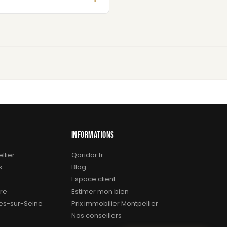
INFORMATIONS
llier
Qoridor.fr
s
Blog
Espace client
re
Estimer mon bien
res-sur-Seine
Prix immobilier Montpellier
Nos conseillers