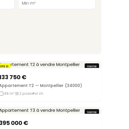
DPE D
Vente
133 750 €
Appartement T2 — Montpellier (34000)
48 m²
2 pces
1 ch.
Vente
395 000 €