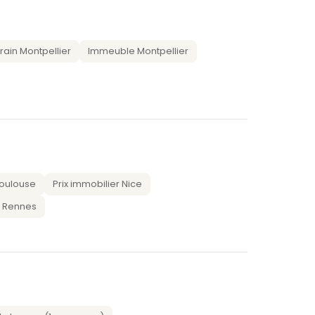
rain Montpellier
Immeuble Montpellier
Toulouse
Prix immobilier Nice
r Rennes