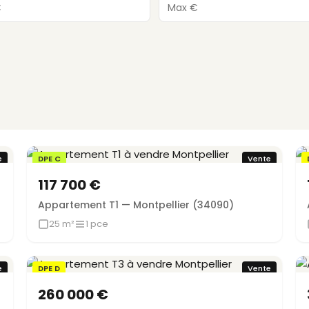
e
DPE C
Vente
117 700 €
Appartement T1 — Montpellier (34090)
25 m²
1 pce
e
DPE D
Vente
260 000 €