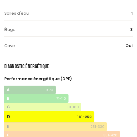
Salles d'eau
1
Étage
3
Cave
Oui
DIAGNOSTIC ÉNERGÉTIQUE
Performance énergétique (DPE)
A
≤ 70
B
71-110
C
111-180
D
181-250
E
251-330
F
331-420