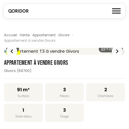
Accueil
Vente
Appartement
Givors
Appartement à vendre Givors
1
/ 14
14 photos
DPE D
APPARTEMENT À VENDRE GIVORS
Givors (69700)
91 m²
3
2
Surface
Pièces
Chambres
1
3
Salle d'eau
Étage