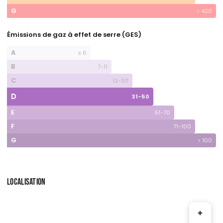
G
> 420
Émissions de gaz à effet de serre (GES)
A
≤ 6
B
7-11
C
12-30
D
31-50
E
51-70
F
71-100
G
> 100
LOCALISATION