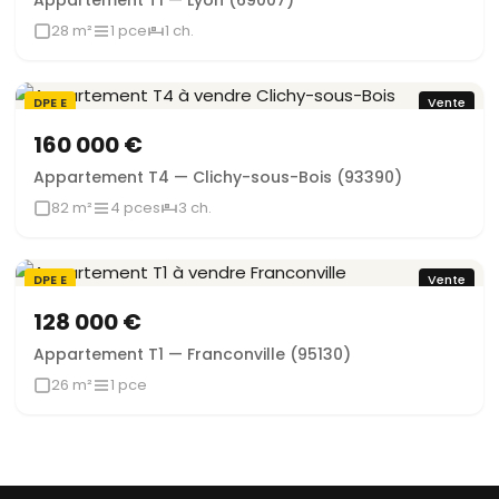
Appartement T1 — Lyon (69007)
28 m²
1 pce
1 ch.
DPE E
Vente
160 000 €
Appartement T4 — Clichy-sous-Bois (93390)
82 m²
4 pces
3 ch.
DPE E
Vente
128 000 €
Appartement T1 — Franconville (95130)
26 m²
1 pce