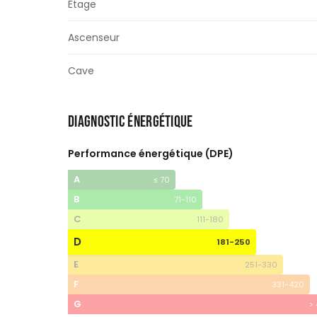
Étage
Ascenseur
Cave
DIAGNOSTIC ÉNERGÉTIQUE
Performance énergétique (DPE)
A
≤ 70
B
71-110
C
111-180
D
181-250
E
251-330
F
331-420
G
>