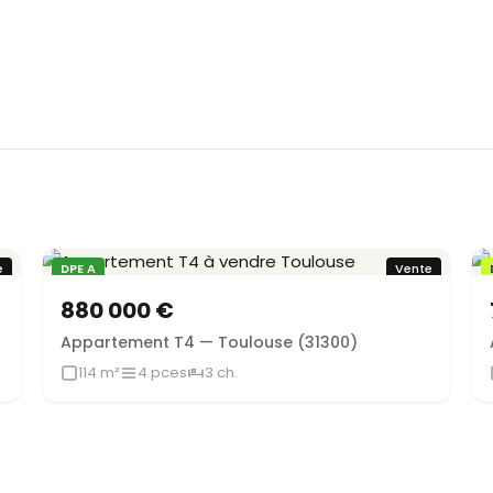
e
DPE A
Vente
880 000 €
Appartement T4 — Toulouse (31300)
114 m²
4 pces
3 ch.