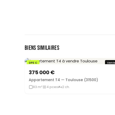
BIENS SIMILAIRES
DPE C
Vent
375 000 €
Appartement T4 — Toulouse (31500)
83 m²
4 pces
2 ch.