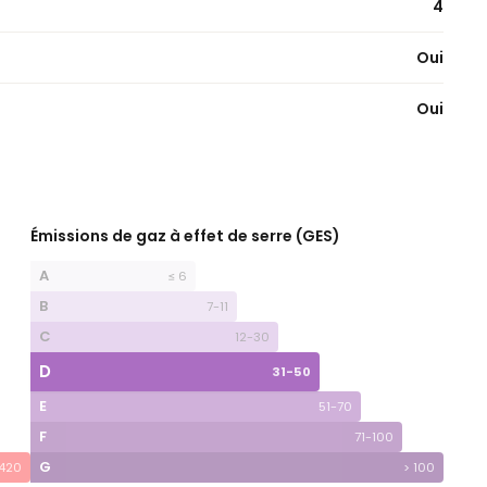
4
Oui
Oui
Émissions de gaz à effet de serre (GES)
A
≤ 6
B
7-11
C
12-30
D
31-50
E
51-70
F
71-100
G
 420
> 100