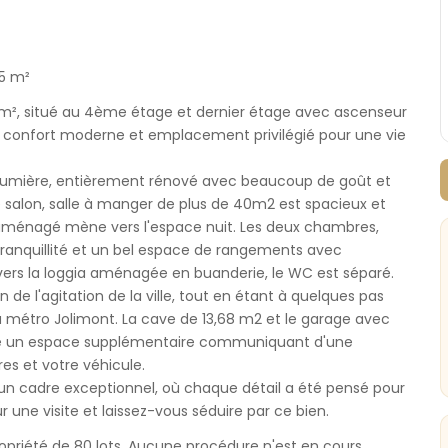
5 m²
², situé au 4ème étage et dernier étage avec ascenseur
e confort moderne et emplacement privilégié pour une vie
lumière, entièrement rénové avec beaucoup de goût et
e salon, salle à manger de plus de 40m2 est spacieux et
aménagé mène vers l'espace nuit. Les deux chambres,
tranquillité et un bel espace de rangements avec
vers la loggia aménagée en buanderie, le WC est séparé.
 de l'agitation de la ville, tout en étant à quelques pas
u métro Jolimont. La cave de 13,68 m2 et le garage avec
fre un espace supplémentaire communiquant d'une
res et votre véhicule.
un cadre exceptionnel, où chaque détail a été pensé pour
 une visite et laissez-vous séduire par ce bien.
priété de 80 lots. Aucune procédure n'est en cours.