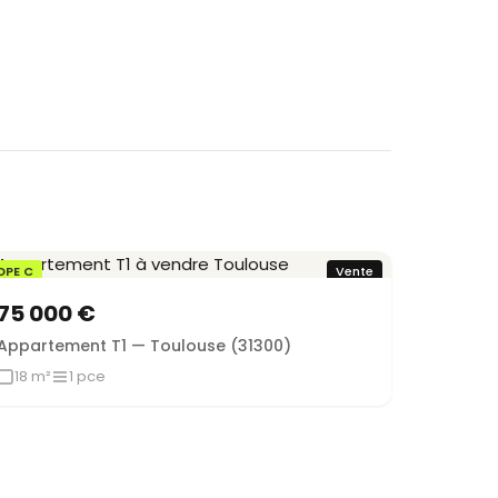
DPE C
Vente
75 000 €
Appartement T1 — Toulouse (31300)
18 m²
1 pce