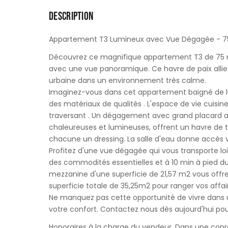
DESCRIPTION
Appartement T3 Lumineux avec Vue Dégagée - 7
Découvrez ce magnifique appartement T3 de 75 m
avec une vue panoramique. Ce havre de paix alli
urbaine dans un environnement très calme.
Imaginez-vous dans cet appartement baigné de 
des matériaux de qualités . L'espace de vie cuisin
traversant . Un dégagement avec grand placard 
chaleureuses et lumineuses, offrent un havre de 
chacune un dressing. La salle d'eau donne accès 
Profitez d'une vue dégagée qui vous transporte loin
des commodités essentielles et à 10 min à pied d
mezzanine d'une superficie de 21,57 m2 vous of
superficie totale de 35,25m2 pour ranger vos affai
Ne manquez pas cette opportunité de vivre dans 
votre confort. Contactez nous dès aujourd'hui pour
Honoraires à la charge du vendeur. Dans une copro