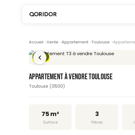
Accueil
Vente
Appartement
Toulouse
Apparteme
1
/ 12
DPE D
APPARTEMENT À VENDRE TOULOUSE
Toulouse (31500)
75 m²
3
Surface
Pièces