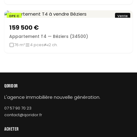
DPE C
Vente
159 500 €
Appartement T4 — Béziers (34500)
76 m²
4 pces
2 ch.
QORIDOR
L'agence immobilière nouvelle génération.
07 57 90 70 23
contact@qoridor.fr
ACHETER