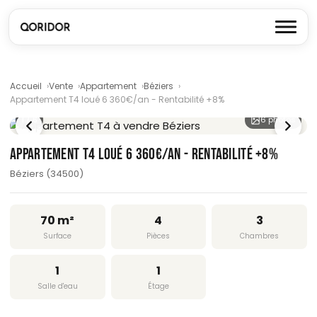
Accueil
Vente
Appartement
Béziers
Appartement T4 loué 6 360€/an - Rentabilité +8%
1
/ 6
6 photos
APPARTEMENT T4 LOUÉ 6 360€/AN - RENTABILITÉ +8%
Béziers (34500)
70 m²
4
3
Surface
Pièces
Chambres
1
1
Salle d'eau
Étage