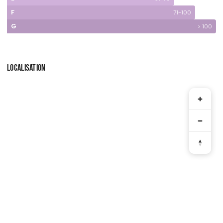
F
71-100
G
> 100
LOCALISATION