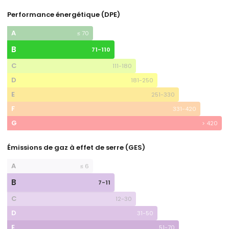
Performance énergétique (DPE)
A
≤ 70
B
71-110
C
111-180
D
181-250
E
251-330
F
331-420
G
> 420
Émissions de gaz à effet de serre (GES)
A
≤ 6
B
7-11
C
12-30
D
31-50
E
51-70