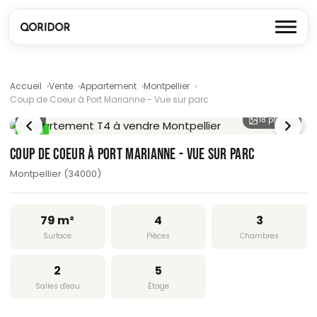
Accueil
Vente
Appartement
Montpellier
Coup de Coeur à Port Marianne - Vue sur parc
1
/ 18
18 photos
DPE B
COUP DE COEUR À PORT MARIANNE - VUE SUR PARC
Montpellier (34000)
79 m²
4
3
Surface
Pièces
Chambres
2
5
Salles d'eau
Étage