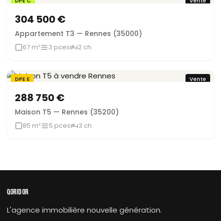
DPE C
Vente
304 500 €
Appartement T3 — Rennes (35000)
67 m²
3 pces
2 ch.
DPE E
Vente
288 750 €
Maison T5 — Rennes (35200)
85 m²
5 pces
3 ch.
QORIDOR
L'agence immobilière nouvelle génération.