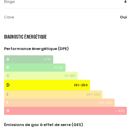
Étage
4
Cave
Oui
DIAGNOSTIC ÉNERGÉTIQUE
Performance énergétique (DPE)
A
≤ 70
B
71-110
C
111-180
D
181-250
E
251-330
F
331-420
G
> 420
Émissions de gaz à effet de serre (GES)