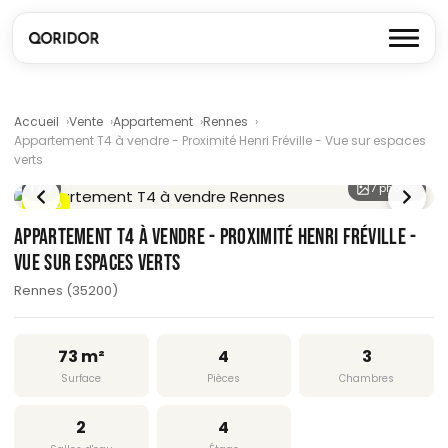
Accueil
Vente
Appartement
Rennes
Appartement T4 à vendre - Proximité Henri Fréville - Vue sur espaces
verts
1
/ 7
7 photos
DPE D
APPARTEMENT T4 À VENDRE - PROXIMITÉ HENRI FRÉVILLE -
VUE SUR ESPACES VERTS
Rennes (35200)
73 m²
4
3
Surface
Pièces
Chambres
2
4