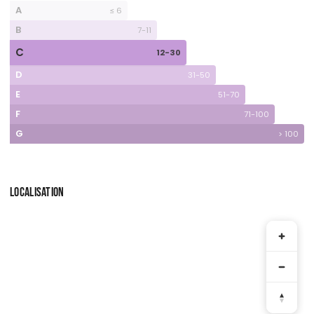
A
≤ 6
B
7-11
C
12-30
D
31-50
E
51-70
F
71-100
G
> 100
LOCALISATION