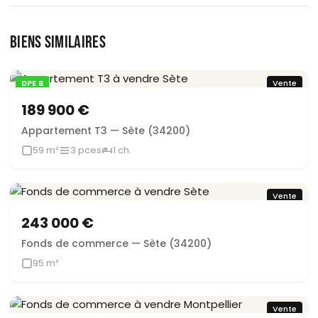
BIENS SIMILAIRES
DPE B
Vente
189 900 €
Appartement T3 — Sète (34200)
59 m²
3 pces
1 ch.
Vente
243 000 €
Fonds de commerce — Sète (34200)
95 m²
Vente