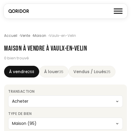
Accueil
Vente
Maison
Vaulx-en-Velin
MAISON À VENDRE À VAULX-EN-VELIN
0 bien trouvé
À vendre
À louer
Vendus / Loués
268
35
25
TRANSACTION
TYPE DE BIEN