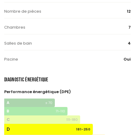
Nombre de pièces
12
Chambres
7
Salles de bain
4
Piscine
Oui
DIAGNOSTIC ÉNERGÉTIQUE
Performance énergétique (DPE)
A
≤ 70
B
71-110
C
111-180
D
181-250