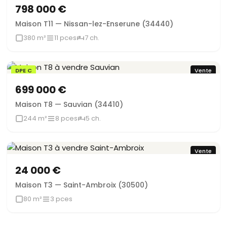
798 000 €
Maison T11 — Nissan-lez-Enserune (34440)
380 m²
11 pces
7 ch.
DPE C
Vente
699 000 €
Maison T8 — Sauvian (34410)
244 m²
8 pces
5 ch.
Vente
24 000 €
Maison T3 — Saint-Ambroix (30500)
80 m²
3 pces