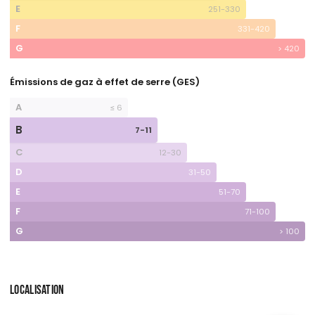
E
251-330
F
331-420
G
> 420
Émissions de gaz à effet de serre (GES)
A
≤ 6
B
7-11
C
12-30
D
31-50
E
51-70
F
71-100
G
> 100
LOCALISATION