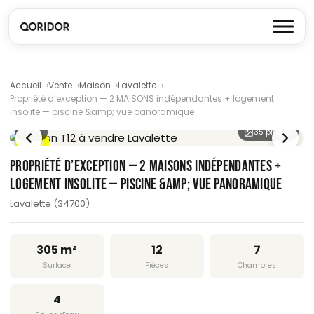
Accueil
Vente
Maison
Lavalette
Propriété d’exception — 2 MAISONS indépendantes + logement
insolite — piscine &amp; vue panoramique
1
/ 35
35 photos
DPE D
PROPRIÉTÉ D’EXCEPTION — 2 MAISONS INDÉPENDANTES +
LOGEMENT INSOLITE — PISCINE &AMP; VUE PANORAMIQUE
Lavalette (34700)
305 m²
12
7
Surface
Pièces
Chambres
4