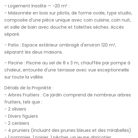
- Logement Insolite — ~20 m² :
- Maisonnée en bois sur pilotis, de forme ovale, type studio,
composée d'une pièce unique avec coin cuisine, coin nuit,
et salle de bain avec douche et toilettes sèches. Accès
séparé.
- Patio : Espace extérieur ombragé d'environ 120 m²,
séparant les deux maisons.
- Piscine : Piscine au sel de 8 x 3 m, chauffée par pompe à
chaleur, entourée d'une terrasse avec vue exceptionnelle
sur toute la vallée.
Détails de la Propriété :
- Arbres Fruitiers : Ce jardin comprend de nombreux arbres
fruitiers, tels que :
- 2 oliviers
- Divers figuiers
- 2 cerisiers
- 4 pruniers (incluant des prunes bleues et des mirabelles)
- 1 pommier, 1 poirier, 1 pêcher, un jeune abricotier