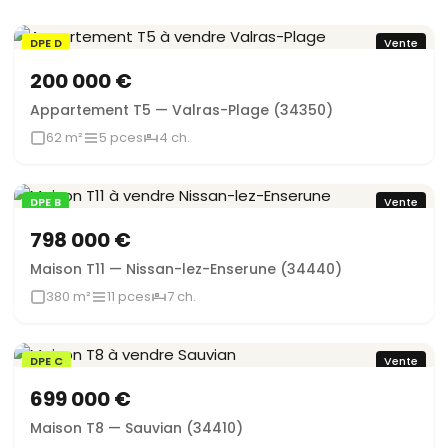
DPE D
Vente
200 000 €
Appartement T5 — Valras-Plage (34350)
62 m²
5 pces
4 ch.
DPE B
Vente
798 000 €
Maison T11 — Nissan-lez-Enserune (34440)
380 m²
11 pces
7 ch.
DPE C
Vente
699 000 €
Maison T8 — Sauvian (34410)