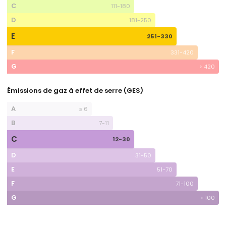
C
111-180
D
181-250
E
251-330
F
331-420
G
> 420
Émissions de gaz à effet de serre (GES)
A
≤ 6
B
7-11
C
12-30
D
31-50
E
51-70
F
71-100
G
> 100