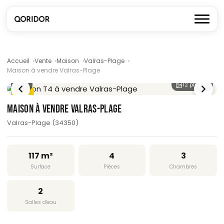
Accueil
Vente
Maison
Valras-Plage
Maison à vendre Valras-Plage
1
/ 12
12 photos
DPE E
MAISON À VENDRE VALRAS-PLAGE
Valras-Plage (34350)
117 m²
4
3
Surface
Pièces
Chambres
2
Salles d'eau