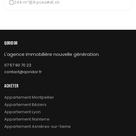
244 m²
8 pces
5 ch.
QORIDOR
L'agence immobilière nouvelle génération.
07 57 90 70 23
contact@qoridor.fr
ACHETER
Appartement Montpellier
Appartement Béziers
Appartement Lyon
Appartement Nanterre
Appartement Asnières-sur-Seine