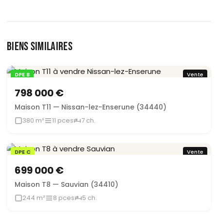
BIENS SIMILAIRES
DPE B
Vente
798 000 €
Maison T11 — Nissan-lez-Enserune (34440)
380 m²
11 pces
7 ch.
DPE C
Vente
699 000 €
Maison T8 — Sauvian (34410)
244 m²
8 pces
5 ch.