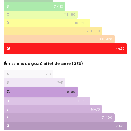
B
71-110
C
111-180
D
181-250
E
251-330
F
331-420
G
> 420
Émissions de gaz à effet de serre (GES)
A
≤ 6
B
7-11
C
12-30
D
31-50
E
51-70
F
71-100
G
> 100