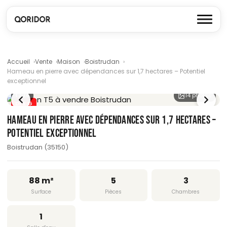
Accueil
Vente
Maison
Boistrudan
Hameau en pierre avec dépendances sur 1,7 hectares – Potentiel
exceptionnel
1
/ 14
14 photos
DPE G
HAMEAU EN PIERRE AVEC DÉPENDANCES SUR 1,7 HECTARES –
POTENTIEL EXCEPTIONNEL
Boistrudan (35150)
88 m²
5
3
Surface
Pièces
Chambres
1