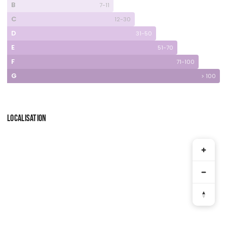
B
7-11
C
12-30
D
31-50
E
51-70
F
71-100
G
> 100
LOCALISATION