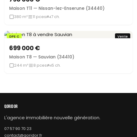
Maison T11 — Nissan-lez-Enserune (34440)
380 m²
11 pces
7 ch.
DPE C
Vente
699 000 €
Maison T8 — Sauvian (34410)
244 m²
8 pces
5 ch.
QORIDOR
L'agence immobilière nouvelle génération.
07 57 90 70 23
contact@qoridor.fr