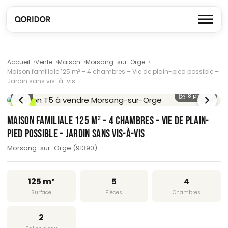
Accueil
Vente
Maison
Morsang-sur-Orge
Maison familiale 125 m² – 4 chambres – Vie de plain-pied possible –
Jardin sans vis-à-vis
1
/ 18
18 photos
DPE C
MAISON FAMILIALE 125 M² – 4 CHAMBRES – VIE DE PLAIN-
PIED POSSIBLE – JARDIN SANS VIS-À-VIS
Morsang-sur-Orge (91390)
125 m²
5
4
Surface
Pièces
Chambres
2