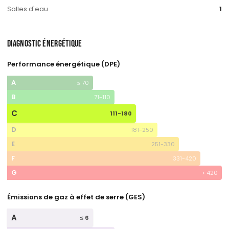
Salles d'eau
1
DIAGNOSTIC ÉNERGÉTIQUE
Performance énergétique (DPE)
A
≤ 70
B
71-110
C
111-180
D
181-250
E
251-330
F
331-420
G
> 420
Émissions de gaz à effet de serre (GES)
A
≤ 6