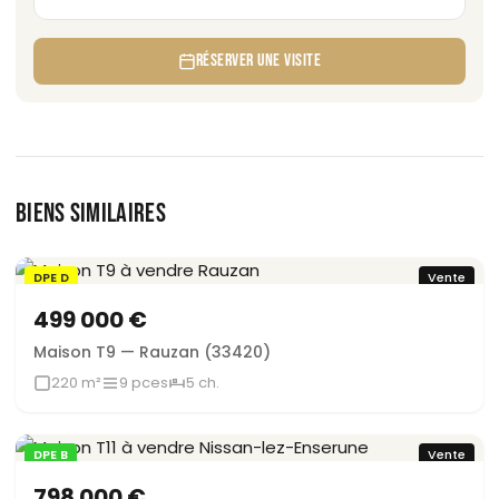
RÉSERVER UNE VISITE
BIENS SIMILAIRES
DPE D
Vente
499 000 €
Maison T9 — Rauzan (33420)
220 m²
9 pces
5 ch.
DPE B
Vente
798 000 €