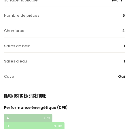
Surface habitable
145 m²
Nombre de pièces
6
Chambres
4
Salles de bain
1
Salles d'eau
1
Cave
Oui
DIAGNOSTIC ÉNERGÉTIQUE
Performance énergétique (DPE)
A
≤ 70
B
71-110