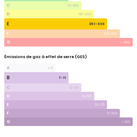
C
111-180
D
181-250
E
251-330
F
331-420
G
> 420
Émissions de gaz à effet de serre (GES)
A
≤ 6
B
7-11
C
12-30
D
31-50
E
51-70
F
71-100
G
> 100