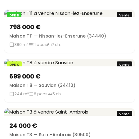
DPE B
Vente
798 000 €
Maison T11 — Nissan-lez-Enserune (34440)
380 m²
11 pces
7 ch.
DPE C
Vente
699 000 €
Maison T8 — Sauvian (34410)
244 m²
8 pces
5 ch.
Vente
24 000 €
Maison T3 — Saint-Ambroix (30500)