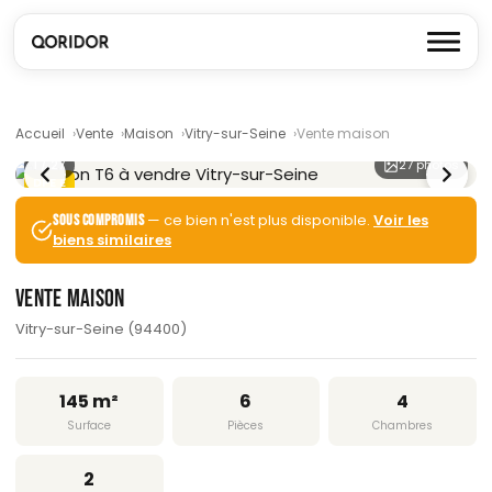
Accueil
Vente
Maison
Vitry-sur-Seine
Vente maison
1
/ 27
27 photos
DPE E
— ce bien n'est plus disponible.
Voir les
SOUS COMPROMIS
biens similaires
VENTE MAISON
Vitry-sur-Seine (94400)
145 m²
6
4
Surface
Pièces
Chambres
2