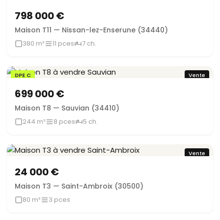
798 000 €
Maison T11 — Nissan-lez-Enserune (34440)
380 m²
11 pces
7 ch.
DPE C
Vente
699 000 €
Maison T8 — Sauvian (34410)
244 m²
8 pces
5 ch.
Vente
24 000 €
Maison T3 — Saint-Ambroix (30500)
80 m²
3 pces