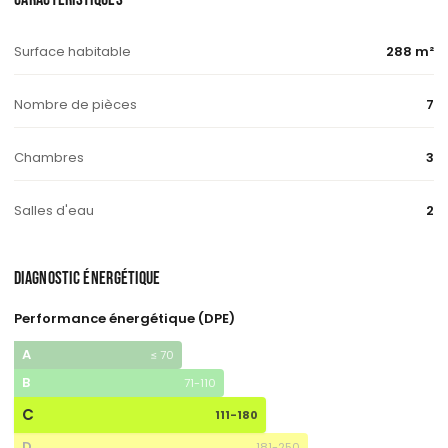
Surface habitable
288 m²
Nombre de pièces
7
Chambres
3
Salles d'eau
2
DIAGNOSTIC ÉNERGÉTIQUE
Performance énergétique (DPE)
A
≤ 70
B
71-110
C
111-180
D
181-250