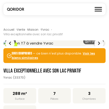
Accueil
Vente
Maison
Yvrac
Villa exceptionnelle avec son lac privatif
1
/ 10
10 photos
DPE C
— ce bien n'est plus disponible.
Voir les
SOUS COMPROMIS
biens similaires
VILLA EXCEPTIONNELLE AVEC SON LAC PRIVATIF
Yvrac (33370)
288 m²
7
3
Surface
Pièces
Chambres