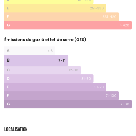
E
251-330
F
331-420
G
> 420
Émissions de gaz à effet de serre (GES)
A
≤ 6
B
7-11
C
12-30
D
31-50
E
51-70
F
71-100
G
> 100
LOCALISATION