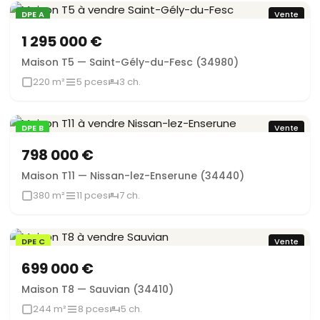
DPE A
Vente
1 295 000 €
Maison T5 — Saint-Gély-du-Fesc (34980)
220 m²
5 pces
3 ch.
DPE B
Vente
798 000 €
Maison T11 — Nissan-lez-Enserune (34440)
380 m²
11 pces
7 ch.
DPE C
Vente
699 000 €
Maison T8 — Sauvian (34410)
244 m²
8 pces
5 ch.