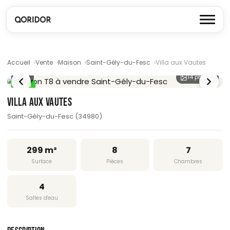
Accueil
Vente
Maison
Saint-Gély-du-Fesc
Villa aux Vautes
1
/ 14
14 photos
DPE B
VILLA AUX VAUTES
Saint-Gély-du-Fesc (34980)
299 m²
8
7
Surface
Pièces
Chambres
4
Salles d'eau