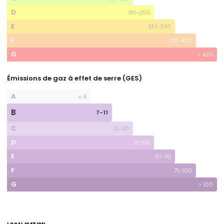
D
181-250
E
251-330
F
331-420
G
> 420
Émissions de gaz à effet de serre (GES)
A
≤ 6
B
7-11
C
12-30
D
31-50
E
51-70
F
71-100
G
> 100