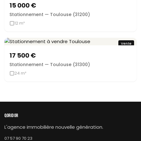
Sous offre
15 000 €
Stationnement — Toulouse (31200)
12 m²
Vente
17 500 €
Stationnement — Toulouse (31300)
24 m²
QORIDOR
L'agence immobilière nouvelle génération.
07 57 90 70 23