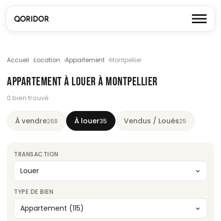
Accueil
Location
Appartement
Montpellier
APPARTEMENT À LOUER À MONTPELLIER
0 bien trouvé
À vendre
À louer
Vendus / Loués
268
35
25
TRANSACTION
TYPE DE BIEN