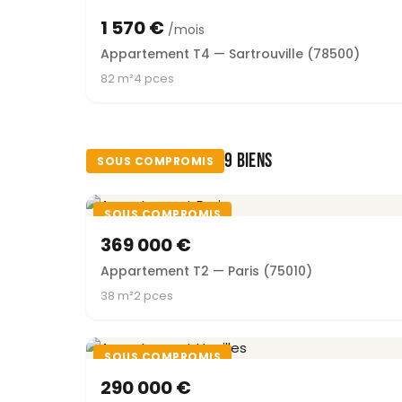
1 570 €
/mois
Appartement T4 — Sartrouville (78500)
82 m²
4 pces
9 BIENS
SOUS COMPROMIS
SOUS COMPROMIS
369 000 €
Appartement T2 — Paris (75010)
38 m²
2 pces
SOUS COMPROMIS
290 000 €