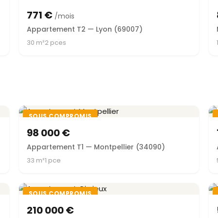
771 €
/mois
Appartement T2 — Lyon (69007)
30 m²
2 pces
SOUS COMPROMIS
98 000 €
Appartement T1 — Montpellier (34090)
33 m²
1 pce
SOUS COMPROMIS
210 000 €