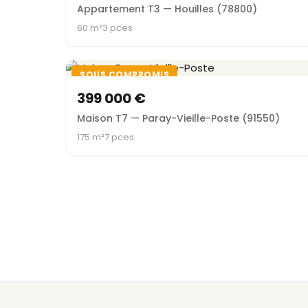
Appartement T3 — Houilles (78800)
60 m²
3 pces
SOUS COMPROMIS
399 000 €
Maison T7 — Paray-Vieille-Poste (91550)
175 m²
7 pces