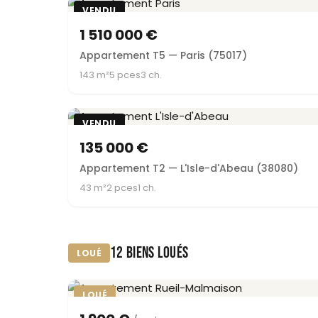
VENDU
1 510 000 €
Appartement T5 — Paris (75017)
143 m²
5 pces
3 ch.
VENDU
135 000 €
Appartement T2 — L'Isle-d'Abeau (38080)
43 m²
2 pces
1 ch.
12 BIENS LOUÉS
LOUÉ
LOUÉ