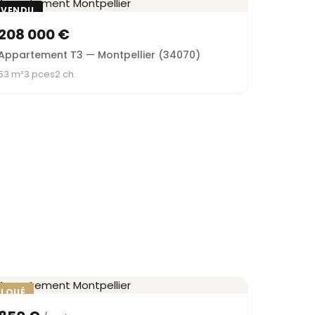
VENDU
208 000 €
Appartement T3 — Montpellier (34070)
53 m²
3 pces
2 ch.
LOUÉ