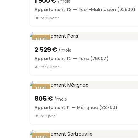
1 900 €
/mois
Appartement T3 — Rueil-Malmaison (92500)
88 m²
3 pces
LOUÉ
2 529 €
/mois
Appartement T2 — Paris (75007)
46 m²
2 pces
LOUÉ
805 €
/mois
Appartement T1 — Mérignac (33700)
39 m²
1 pce
LOUÉ