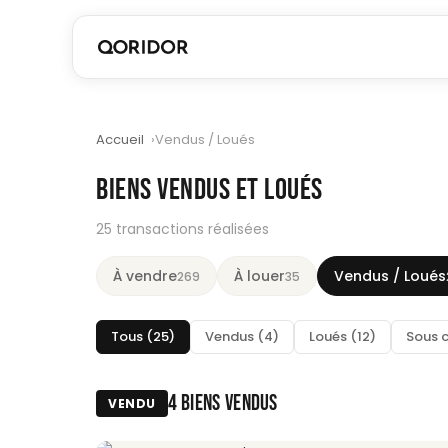
Accueil
Vendus / Loués
BIENS VENDUS ET LOUÉS
25 transactions réalisées
À vendre
À louer
Vendus / Loués
269
35
Tous (25)
Vendus (4)
Loués (12)
Sous 
4 BIENS VENDUS
VENDU