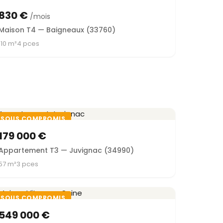
830 €
/mois
Maison T4 — Baigneaux (33760)
110 m²
4 pces
SOUS COMPROMIS
179 000 €
Appartement T3 — Juvignac (34990)
57 m²
3 pces
SOUS COMPROMIS
549 000 €