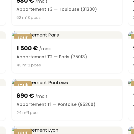
980 €
/mois
Appartement T3 — Toulouse (31300)
62 m²
3 pces
LOUÉ
1 500 €
/mois
Appartement T2 — Paris (75013)
43 m²
2 pces
LOUÉ
690 €
/mois
Appartement T1 — Pontoise (95300)
24 m²
1 pce
LOUÉ