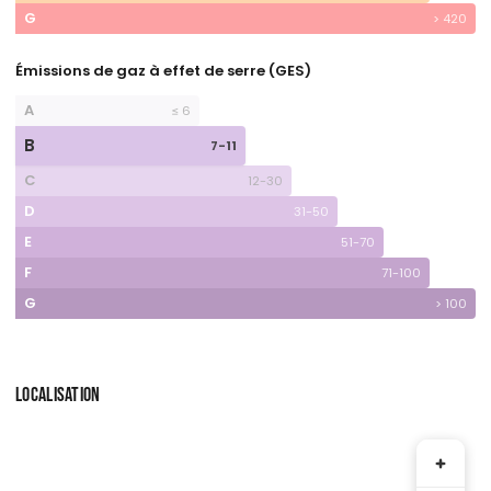
G
> 420
Émissions de gaz à effet de serre (GES)
A
≤ 6
B
7-11
C
12-30
D
31-50
E
51-70
F
71-100
G
> 100
LOCALISATION