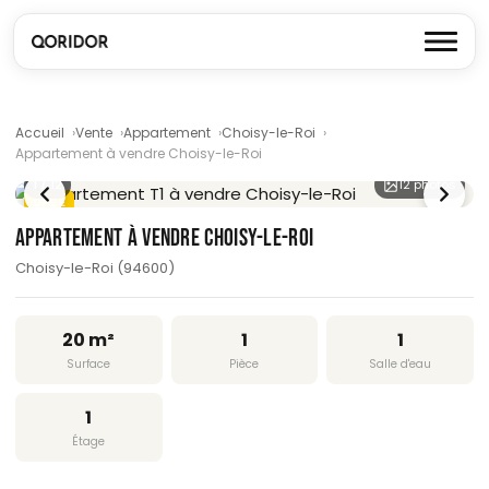
Accueil
Vente
Appartement
Choisy-le-Roi
Appartement à vendre Choisy-le-Roi
1
/ 12
12 photos
DPE E
APPARTEMENT À VENDRE CHOISY-LE-ROI
Choisy-le-Roi (94600)
20 m²
1
1
Surface
Pièce
Salle d'eau
1
Étage