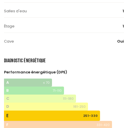
Salles d'eau
1
Étage
1
Cave
Oui
DIAGNOSTIC ÉNERGÉTIQUE
Performance énergétique (DPE)
A
≤ 70
B
71-110
C
111-180
D
181-250
E
251-330
F
331-420