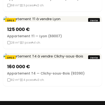
68 m²
3 pces
2 ch.
DPE E
Vente
125 000 €
Appartement T1 — Lyon (69007)
28 m²
1 pce
1 ch.
DPE E
Vente
160 000 €
Appartement T4 — Clichy-sous-Bois (93390)
82 m²
4 pces
3 ch.