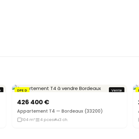
e
DPE D
Vente
426 400 €
Appartement T4 — Bordeaux (33200)
104 m²
4 pces
3 ch.