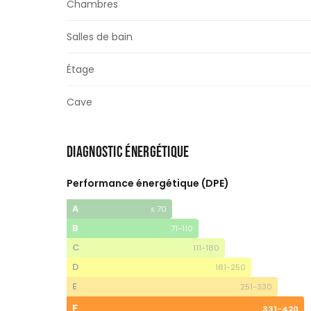
Chambres
Salles de bain
Étage
Cave
DIAGNOSTIC ÉNERGÉTIQUE
Performance énergétique (DPE)
A
≤ 70
B
71-110
C
111-180
D
181-250
E
251-330
F
331-420