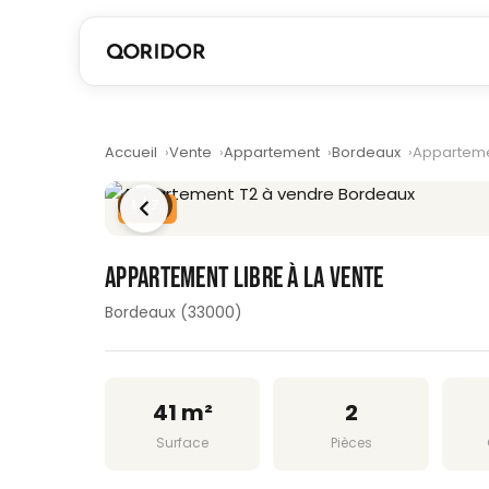
Accueil
Vente
Appartement
Bordeaux
Appartemen
1
/ 7
DPE F
APPARTEMENT LIBRE À LA VENTE
Bordeaux (33000)
41 m²
2
Surface
Pièces