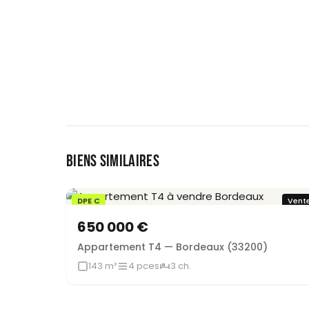
BIENS SIMILAIRES
DPE C
Vent
650 000 €
Appartement T4 — Bordeaux (33200)
143 m²
4 pces
3 ch.