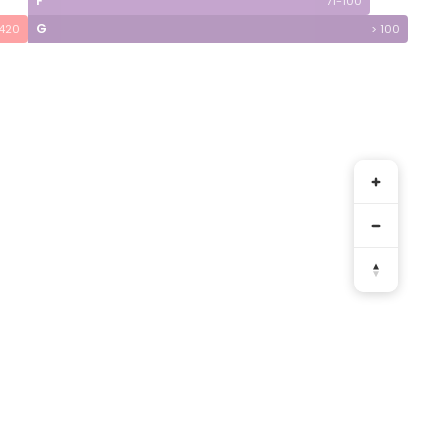
F
71-100
G
 420
> 100