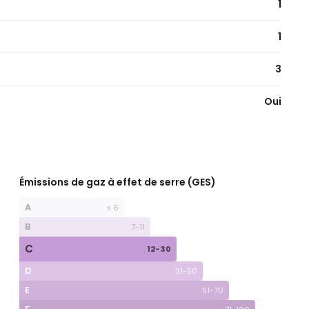
1
1
3
Oui
Émissions de gaz à effet de serre (GES)
A
≤ 6
B
7-11
C
12-30
D
31-50
E
51-70