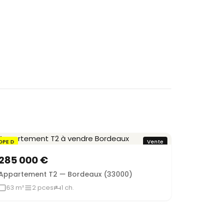
DPE D
Vente
285 000 €
Appartement T2 — Bordeaux (33000)
63 m²
2 pces
1 ch.