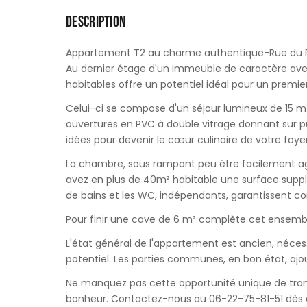
DESCRIPTION
Appartement T2 au charme authentique-Rue du Pa
Au dernier étage d'un immeuble de caractère ave
habitables offre un potentiel idéal pour un premie
Celui-ci se compose d'un séjour lumineux de 15 m²
ouvertures en PVC à double vitrage donnant sur pu
idées pour devenir le cœur culinaire de votre foyer
La chambre, sous rampant peu être facilement a
avez en plus de 40m² habitable une surface suppl
de bains et les WC, indépendants, garantissent con
Pour finir une cave de 6 m² complète cet ensemb
L'état général de l'appartement est ancien, néces
potentiel. Les parties communes, en bon état, a
Ne manquez pas cette opportunité unique de tran
bonheur. Contactez-nous au 06-22-75-81-51 dès au