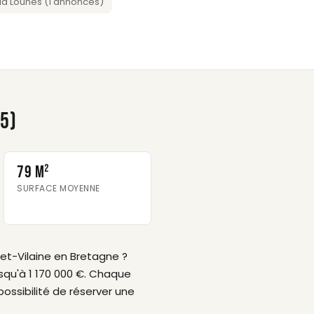
a Lounes (1 annonces)
5)
79 m²
SURFACE MOYENNE
-et-Vilaine en Bretagne ?
usqu'à 1 170 000 €. Chaque
ossibilité de réserver une