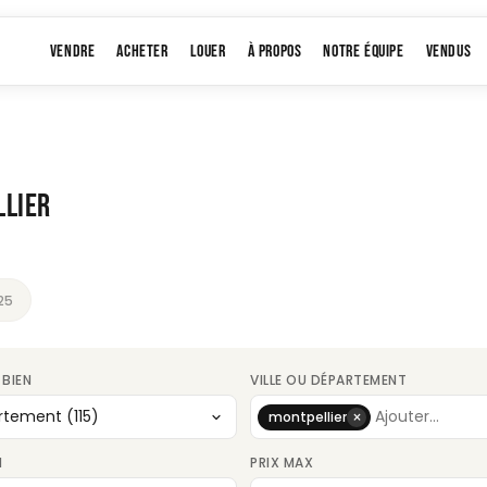
VENDRE
ACHETER
LOUER
À PROPOS
NOTRE ÉQUIPE
VENDUS
LLIER
25
 BIEN
VILLE OU DÉPARTEMENT
×
montpellier
N
PRIX MAX