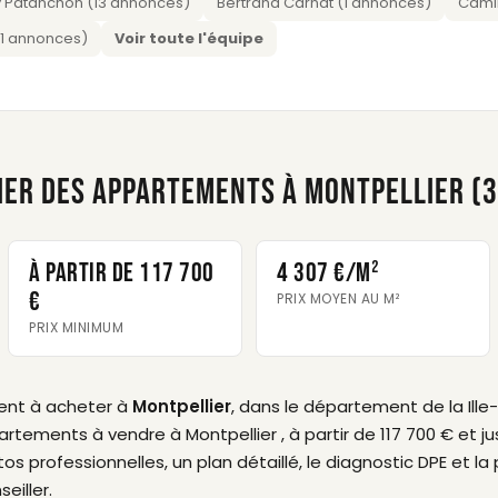
 Patanchon (13 annonces)
Bertrand Carnat (1 annonces)
Camil
 (1 annonces)
Voir toute l'équipe
IER DES APPARTEMENTS À MONTPELLIER (3
À partir de 117 700
4 307 €/m²
€
PRIX MOYEN AU M²
PRIX MINIMUM
ent à acheter à
Montpellier
, dans le département de la Ille
rtements à vendre à Montpellier , à partir de 117 700 € et j
rofessionnelles, un plan détaillé, le diagnostic DPE et la p
eiller.