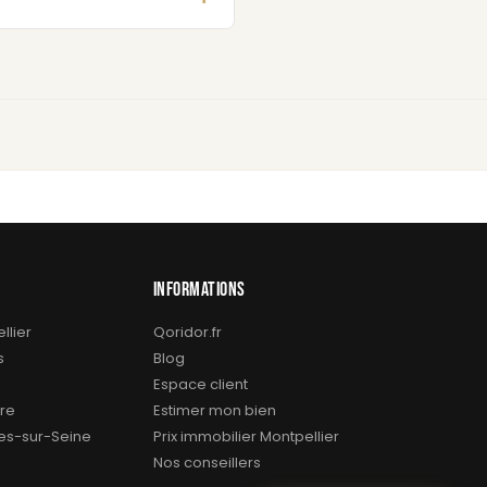
INFORMATIONS
llier
Qoridor.fr
s
Blog
Espace client
re
Estimer mon bien
res-sur-Seine
Prix immobilier Montpellier
Nos conseillers