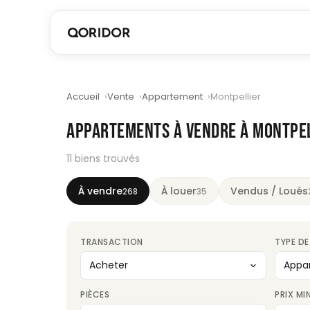
Accueil
Vente
Appartement
Montpellier
APPARTEMENTS À VENDRE À MONTPE
11 biens trouvés
À vendre
À louer
Vendus / Loués
268
35
TRANSACTION
TYPE DE
PIÈCES
PRIX MI