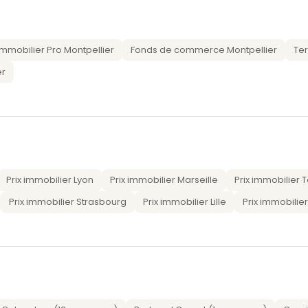
Immobilier Pro Montpellier
Fonds de commerce Montpellier
Ter
er
Prix immobilier Lyon
Prix immobilier Marseille
Prix immobilier 
Prix immobilier Strasbourg
Prix immobilier Lille
Prix immobilie