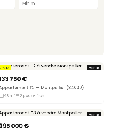
DPE D
Vente
133 750 €
Appartement T2 — Montpellier (34000)
48 m²
2 pces
1 ch.
Vente
395 000 €