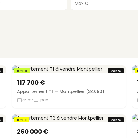
e
DPE C
Vente
117 700 €
Appartement T1 — Montpellier (34090)
25 m²
1 pce
e
DPE D
Vente
260 000 €