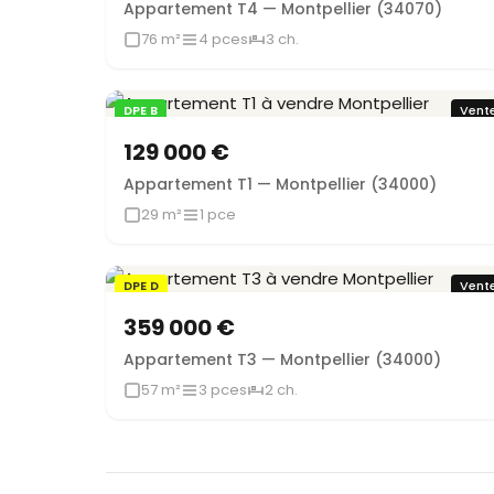
Appartement T4 — Montpellier (34070)
76 m²
4 pces
3 ch.
DPE B
Vent
129 000 €
Appartement T1 — Montpellier (34000)
29 m²
1 pce
DPE D
Vent
359 000 €
Appartement T3 — Montpellier (34000)
57 m²
3 pces
2 ch.