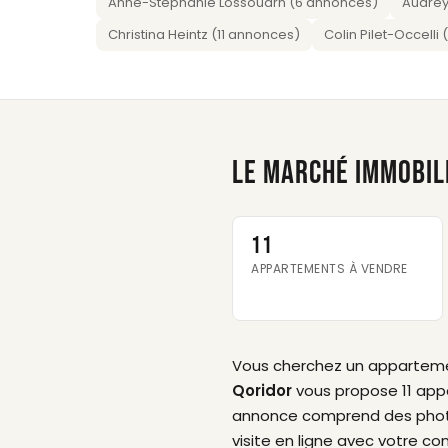
Anne-Stéphanie Lossouarn (6 annonces)
Audrey
Christina Heintz (11 annonces)
Colin Pilet-Occelli
LE MARCHÉ IMMOBIL
11
APPARTEMENTS À VENDRE
Vous cherchez un appartem
Qoridor
vous propose 11 appa
annonce comprend des photos p
visite en ligne avec votre cons