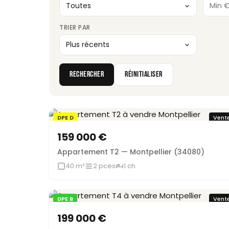
TRIER PAR
RECHERCHER
RÉINITIALISER
DPE D
Vent
159 000 €
Appartement T2 — Montpellier (34080)
40 m²
2 pces
1 ch.
DPE B
Vent
Sous offre
199 000 €