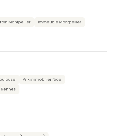
rain Montpellier
Immeuble Montpellier
Toulouse
Prix immobilier Nice
r Rennes