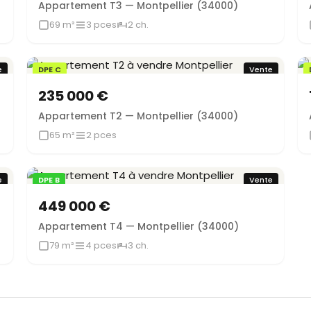
Appartement T3 — Montpellier (34000)
69 m²
3 pces
2 ch.
e
DPE C
Vente
235 000 €
Appartement T2 — Montpellier (34000)
65 m²
2 pces
e
DPE B
Vente
449 000 €
Appartement T4 — Montpellier (34000)
79 m²
4 pces
3 ch.