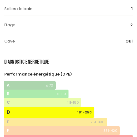
Salles de bain
1
Étage
2
Cave
Oui
DIAGNOSTIC ÉNERGÉTIQUE
Performance énergétique (DPE)
A
≤ 70
B
71-110
C
111-180
D
181-250
E
251-330
F
331-420