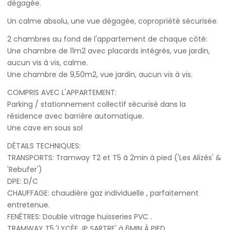
dégagée.
Un calme absolu, une vue dégagée, copropriété sécurisée.
2 chambres au fond de l'appartement de chaque côté:
Une chambre de 11m2 avec placards intégrés, vue jardin,
aucun vis à vis, calme.
Une chambre de 9,50m2, vue jardin, aucun vis à vis.
COMPRIS AVEC L'APPARTEMENT:
Parking / stationnement collectif sécurisé dans la
résidence avec barrière automatique.
Une cave en sous sol
DÉTAILS TECHNIQUES:
TRANSPORTS: Tramway T2 et T5 à 2min à pied ('Les Alizés' &
'Rebufer')
DPE: D/C
CHAUFFAGE: chaudière gaz individuelle , parfaitement
entretenue.
FENÊTRES: Double vitrage huisseries PVC .
TRAMWAY T5 'LYCÉE JP SARTRE' à 6MIN À PIED.