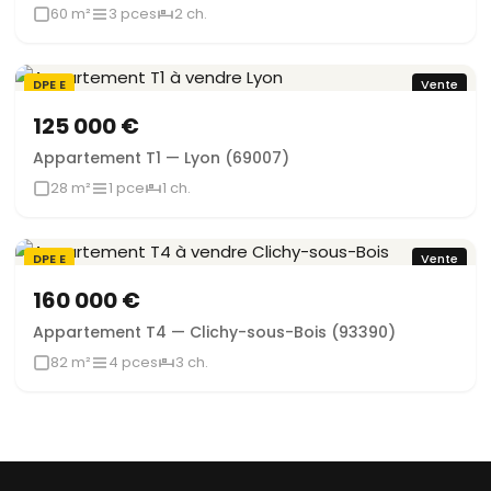
60 m²
3 pces
2 ch.
DPE E
Vente
125 000 €
Appartement T1 — Lyon (69007)
28 m²
1 pce
1 ch.
DPE E
Vente
160 000 €
Appartement T4 — Clichy-sous-Bois (93390)
82 m²
4 pces
3 ch.