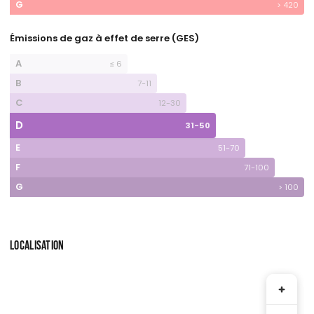
G
> 420
Émissions de gaz à effet de serre (GES)
A
≤ 6
B
7-11
C
12-30
D
31-50
E
51-70
F
71-100
G
> 100
LOCALISATION