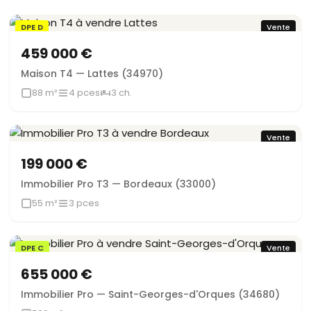
DPE D
Vente
Sous offre
459 000 €
Maison T4 — Lattes (34970)
88 m²
4 pces
3 ch.
Vente
199 000 €
Immobilier Pro T3 — Bordeaux (33000)
55 m²
3 pces
DPE C
Vente
655 000 €
Immobilier Pro — Saint-Georges-d'Orques (34680)