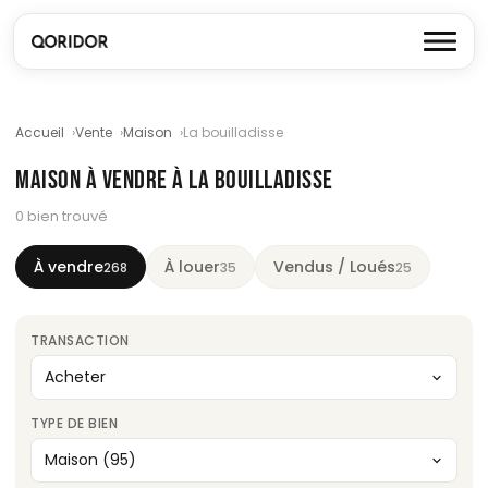
Accueil
Vente
Maison
La bouilladisse
MAISON À VENDRE À LA BOUILLADISSE
0 bien trouvé
À vendre
À louer
Vendus / Loués
268
35
25
TRANSACTION
TYPE DE BIEN