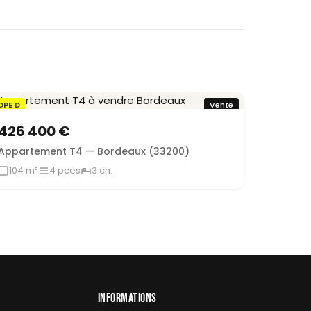
DPE D
Vente
426 400 €
Appartement T4 — Bordeaux (33200)
104 m²
4 pces
3 ch.
INFORMATIONS