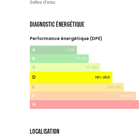
Salles d'eau
DIAGNOSTIC ÉNERGÉTIQUE
Performance énergétique (DPE)
A
≤ 70
B
71-110
C
111-180
D
181-250
E
251-330
F
331-420
G
>
LOCALISATION