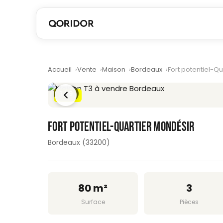
Accueil
Vente
Maison
Bordeaux
Fort potentiel-Q
1
/ 9
DPE D
FORT POTENTIEL-QUARTIER MONDÉSIR
Bordeaux (33200)
80 m²
3
Surface
Pièces