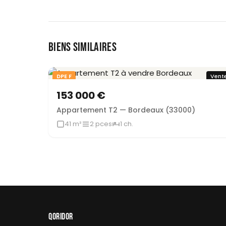
BIENS SIMILAIRES
DPE F
Vent
153 000 €
Appartement T2 — Bordeaux (33000)
41 m²
2 pces
1 ch.
QORIDOR