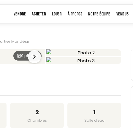
VENDRE
ACHETER
LOUER
À PROPOS
NOTRE ÉQUIPE
VENDUS
uartier Mondésir
9 photos
+6
2
1
Chambres
Salle d'eau