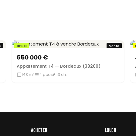
e
DPE C
Vente
650 000 €
Appartement T4 — Bordeaux (33200)
143 m²
4 pces
3 ch.
ACHETER
LOUER