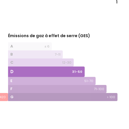
1
Émissions de gaz à effet de serre (GES)
A
≤ 6
B
7-11
C
12-30
D
31-50
E
51-70
F
71-100
G
 420
> 100