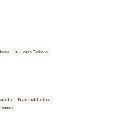
ulouse
Immeuble Toulouse
arseille
Prix immobilier Nice
r Rennes