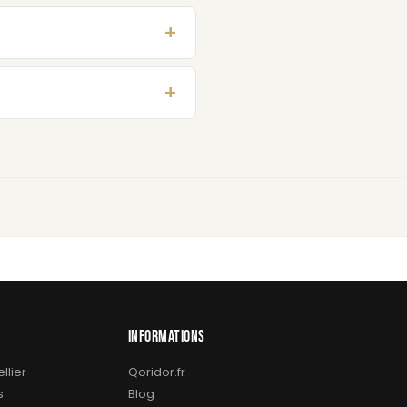
INFORMATIONS
llier
Qoridor.fr
s
Blog