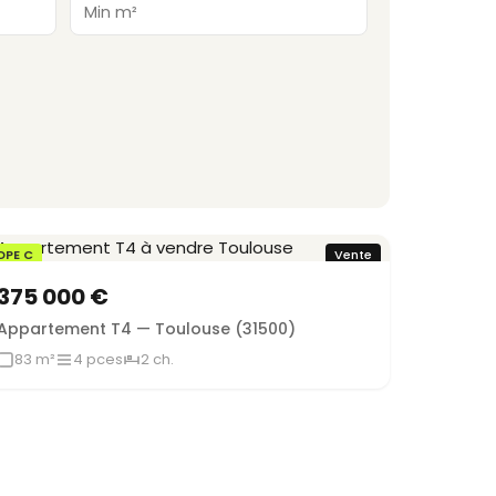
DPE C
Vente
375 000 €
Appartement T4 — Toulouse (31500)
83 m²
4 pces
2 ch.