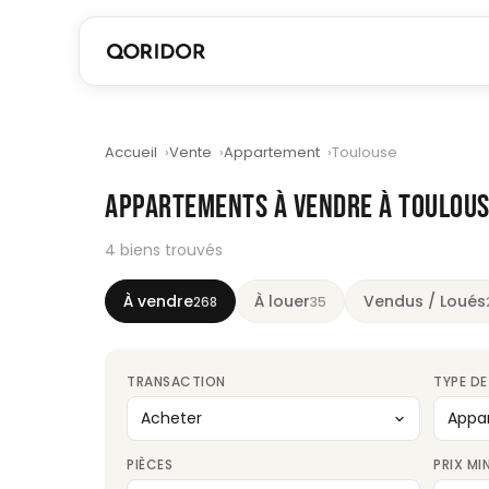
Accueil
Vente
Appartement
Toulouse
APPARTEMENTS À VENDRE À TOULOU
4 biens trouvés
À vendre
À louer
Vendus / Loués
268
35
TRANSACTION
TYPE DE
PIÈCES
PRIX MI