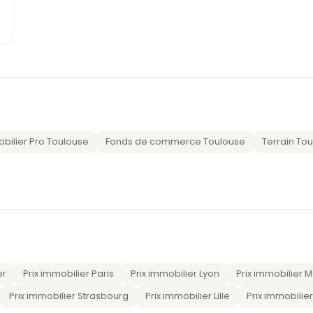
bilier Pro Toulouse
Fonds de commerce Toulouse
Terrain To
er
Prix immobilier Paris
Prix immobilier Lyon
Prix immobilier M
Prix immobilier Strasbourg
Prix immobilier Lille
Prix immobilie