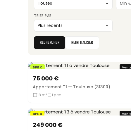
TRIER PAR
RECHERCHER
RÉINITIALISER
DPE C
Vent
75 000 €
Appartement T1 — Toulouse (31300)
18 m²
1 pce
DPE D
Vent
249 000 €