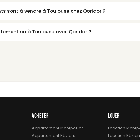
 sont à vendre à Toulouse chez Qoridor ?
ement un à Toulouse avec Qoridor ?
ACHETER
LOUER
Appartement Montpellier
Location Montpe
Appartement Béziers
Location Bézier