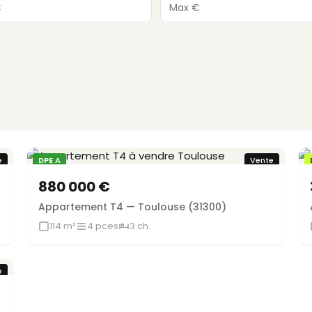
e
DPE A
Vente
880 000 €
Appartement T4 — Toulouse (31300)
114 m²
4 pces
3 ch.
e