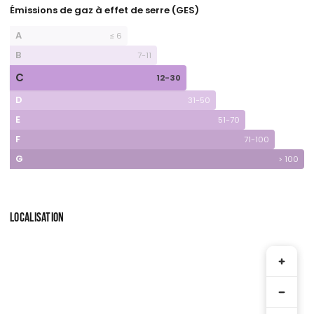
Émissions de gaz à effet de serre (GES)
A
≤ 6
B
7-11
C
12-30
D
31-50
E
51-70
F
71-100
G
> 100
LOCALISATION