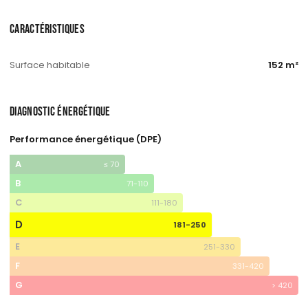
CARACTÉRISTIQUES
Surface habitable
152 m²
DIAGNOSTIC ÉNERGÉTIQUE
Performance énergétique (DPE)
A
≤ 70
B
71-110
C
111-180
D
181-250
E
251-330
F
331-420
G
> 420