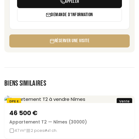
APPELER
DEMANDE D'INFORMATION
RÉSERVER UNE VISITE
BIENS SIMILAIRES
DPE E
Vente
Sous offre
46 500 €
Appartement T2 — Nîmes (30000)
47 m²
2 pces
1 ch.