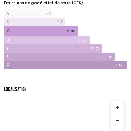
Émissions de gaz à effet de serre (GES)
A
≤ 6
B
7-11
C
12-30
D
31-50
E
51-70
F
71-100
G
> 100
LOCALISATION