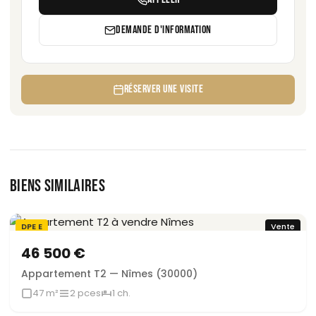
DEMANDE D'INFORMATION
RÉSERVER UNE VISITE
BIENS SIMILAIRES
DPE E
Vente
Sous offre
46 500 €
Appartement T2 — Nîmes (30000)
47 m²
2 pces
1 ch.