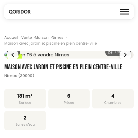
Accueil
Vente
Maison
Nîmes
Maison avec jardin et piscine en plein centre-ville
1
/ 10
10 photos
DPE C
MAISON AVEC JARDIN ET PISCINE EN PLEIN CENTRE-VILLE
Nîmes (30000)
181 m²
6
4
Surface
Pièces
Chambres
2
Salles d'eau