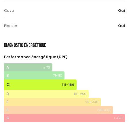
Cave
Oui
Piscine
Oui
DIAGNOSTIC ÉNERGÉTIQUE
Performance énergétique (DPE)
A
≤ 70
B
71-110
C
111-180
D
181-250
E
251-330
F
331-420
G
> 420