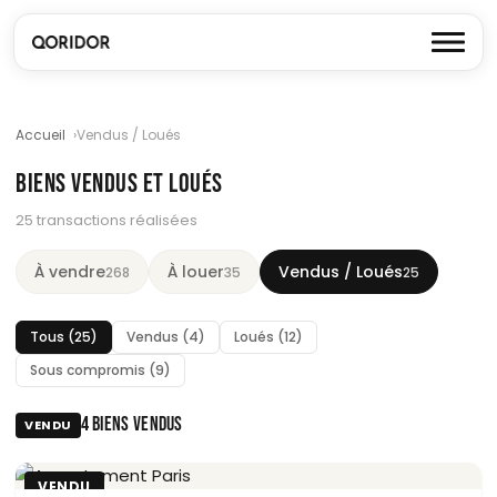
Accueil
Vendus / Loués
BIENS VENDUS ET LOUÉS
25 transactions réalisées
À vendre
À louer
Vendus / Loués
268
35
25
Tous (25)
Vendus (4)
Loués (12)
Sous compromis (9)
4 BIENS VENDUS
VENDU
VENDU