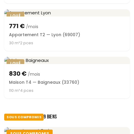
LOUÉ
771 €
/mois
Appartement T2 — Lyon (69007)
30 m²
2 pces
LOUÉ
830 €
/mois
Maison T4 — Baigneaux (33760)
110 m²
4 pces
9 BIENS
SOUS COMPROMIS
SOUS COMPROMIS