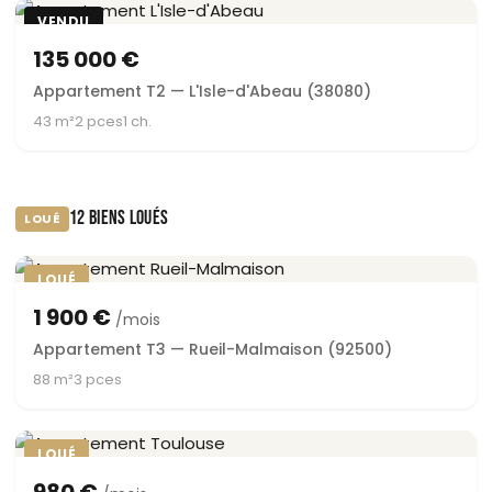
VENDU
135 000 €
Appartement T2 — L'Isle-d'Abeau (38080)
43 m²
2 pces
1 ch.
12 BIENS LOUÉS
LOUÉ
LOUÉ
1 900 €
/mois
Appartement T3 — Rueil-Malmaison (92500)
88 m²
3 pces
LOUÉ