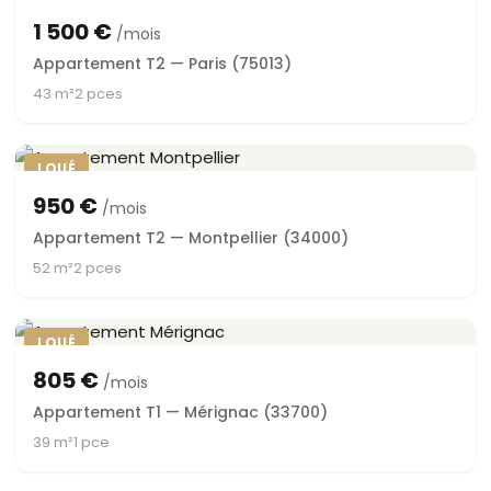
1 500 €
/mois
Appartement T2 — Paris (75013)
43 m²
2 pces
LOUÉ
950 €
/mois
Appartement T2 — Montpellier (34000)
52 m²
2 pces
LOUÉ
805 €
/mois
Appartement T1 — Mérignac (33700)
39 m²
1 pce